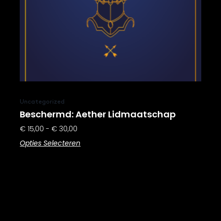
gekozen
worden
op
de
productpagina
Uncategorized
Beschermd: Aether Lidmaatschap
€
15,00
-
€
30,00
Opties Selecteren