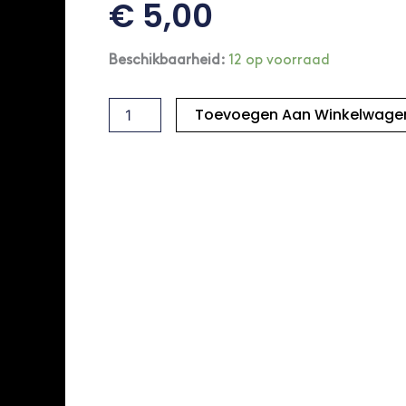
€
5,00
Lustrum
Beschikbaarheid:
12 op voorraad
Pin
aantal
Toevoegen Aan Winkelwage