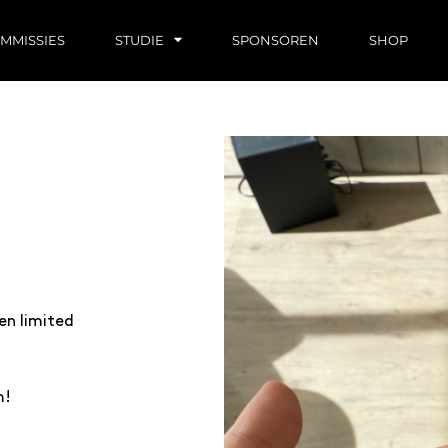
MMISSIES
STUDIE
SPONSOREN
SHOP
en limited
m!