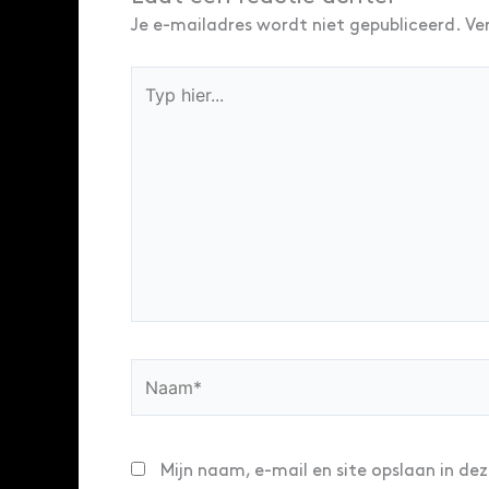
Je e-mailadres wordt niet gepubliceerd.
Ve
Typ
hier...
Naam*
Mijn naam, e-mail en site opslaan in de