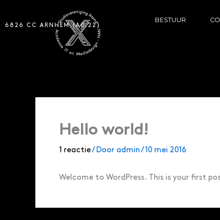
BESTUUR
CO
6826 CC ARNHEM (A0.22)
Hello world!
1 reactie
/ Door
admin
/
10 mei 2016
Welcome to WordPress. This is your first post