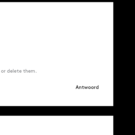
t or delete them.
Antwoord