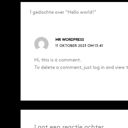
1 gedachte over “Hello world!”
MR WORDPRESS
11 OKTOBER 2023 OM 13:41
Hi, this is a comment.
To delete a comment, just log in and view 
Laat een reactie achter