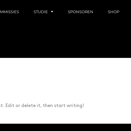
MMISSIES
STUDIE
SPONSOREN
SHOP
. Edit or delete it, then start writing!